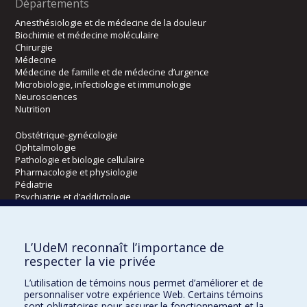
Départements
Anesthésiologie et de médecine de la douleur
Biochimie et médecine moléculaire
Chirurgie
Médecine
Médecine de famille et de médecine d’urgence
Microbiologie, infectiologie et immunologie
Neurosciences
Nutrition
Obstétrique-gynécologie
Ophtalmologie
Pathologie et biologie cellulaire
Pharmacologie et physiologie
Pédiatrie
Psychiatrie et d’addictologie
Radiologie, radio-oncologie et médecine nucléaire
L’UdeM reconnaît l’importance de
Écoles
respecter la vie privée
Kinésiologie et des sciences de l’activité physique
L’utilisation de témoins nous permet d’améliorer et de
Orthophonie et audiologie
personnaliser votre expérience Web. Certains témoins
Réadaptation
sont obligatoires pour assurer le fonctionnement et la