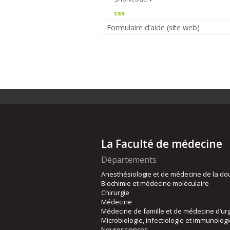
css
Formulaire d’aide (site web)
La Faculté de médecine
Départements
Anesthésiologie et de médecine de la do
Biochimie et médecine moléculaire
Chirurgie
Médecine
Médecine de famille et de médecine d’ur
Microbiologie, infectiologie et immunolog
Neurosciences