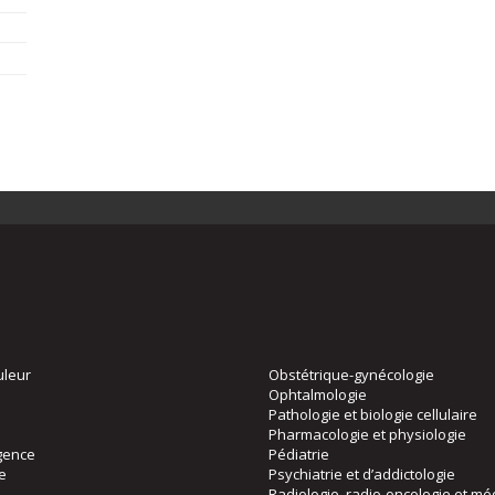
uleur
Obstétrique-gynécologie
Ophtalmologie
Pathologie et biologie cellulaire
Pharmacologie et physiologie
gence
Pédiatrie
ie
Psychiatrie et d’addictologie
Radiologie, radio-oncologie et mé