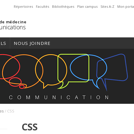
Répertoires
Facultés
Bibliothèques
Plan campus
Sites A-Z
Mon porta
 de médecine
nications
ILS
NOUS JOINDRE
/
res
CSS
CSS