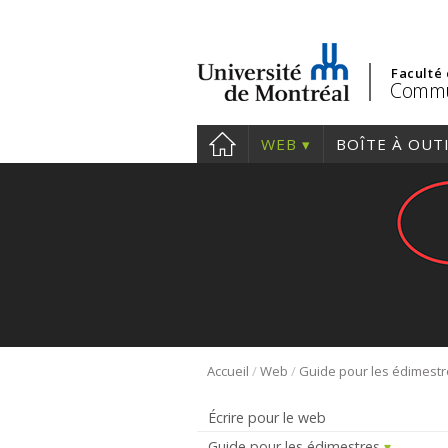
Faculté
Commu
WEB
BOÎTE À OUT
/
/
Accueil
Web
Guide pour les édimest
Écrire pour le web
Guide pour les édimestres