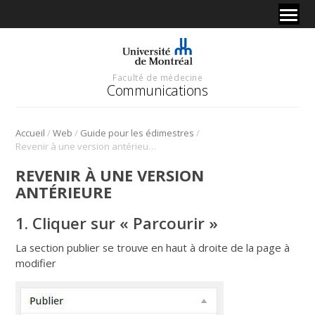
Faculté de médecine
Communications
/
/
/
Accueil
Web
Guide pour les édimestres
Revenir à une version antérieure
REVENIR À UNE VERSION
ANTÉRIEURE
1. Cliquer sur « Parcourir »
La section publier se trouve en haut à droite de la page à
modifier