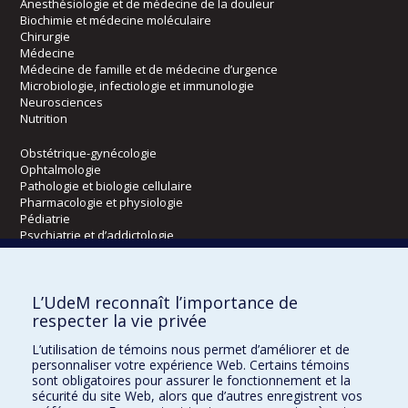
Anesthésiologie et de médecine de la douleur
Biochimie et médecine moléculaire
Chirurgie
Médecine
Médecine de famille et de médecine d’urgence
Microbiologie, infectiologie et immunologie
Neurosciences
Nutrition
Obstétrique-gynécologie
Ophtalmologie
Pathologie et biologie cellulaire
Pharmacologie et physiologie
Pédiatrie
Psychiatrie et d’addictologie
Radiologie, radio-oncologie et médecine nucléaire
L’UdeM reconnaît l’importance de
Écoles
respecter la vie privée
Kinésiologie et des sciences de l’activité physique
L’utilisation de témoins nous permet d’améliorer et de
Orthophonie et audiologie
personnaliser votre expérience Web. Certains témoins
Réadaptation
sont obligatoires pour assurer le fonctionnement et la
sécurité du site Web, alors que d’autres enregistrent vos