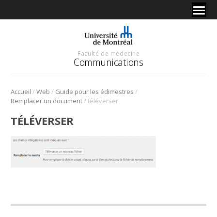
Faculté de médecine
Communications
/
/
/
Accueil
Web
Guide pour les édimestres
/
Remplacer un document
téléverser
TÉLÉVERSER