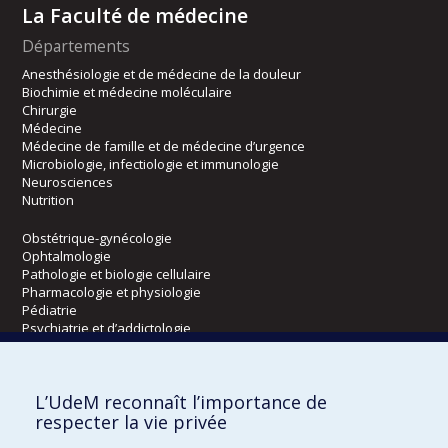
La Faculté de médecine
Départements
Anesthésiologie et de médecine de la douleur
Biochimie et médecine moléculaire
Chirurgie
Médecine
Médecine de famille et de médecine d’urgence
Microbiologie, infectiologie et immunologie
Neurosciences
Nutrition
Obstétrique-gynécologie
Ophtalmologie
Pathologie et biologie cellulaire
Pharmacologie et physiologie
Pédiatrie
Psychiatrie et d’addictologie
Radiologie, radio-oncologie et médecine nucléaire
L’UdeM reconnaît l’importance de
Écoles
respecter la vie privée
Kinésiologie et des sciences de l’activité physique