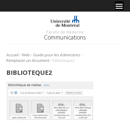
Faculté de médecine
Communications
/
/
/
Accueil
Web
Guide pour les édimestres
/
Remplacer un document
biblioteque2
BIBLIOTEQUE2