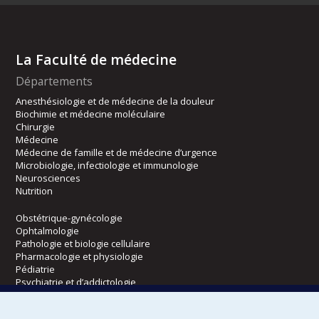
La Faculté de médecine
Départements
Anesthésiologie et de médecine de la douleur
Biochimie et médecine moléculaire
Chirurgie
Médecine
Médecine de famille et de médecine d’urgence
Microbiologie, infectiologie et immunologie
Neurosciences
Nutrition
Obstétrique-gynécologie
Ophtalmologie
Pathologie et biologie cellulaire
Pharmacologie et physiologie
Pédiatrie
Psychiatrie et d’addictologie
Radiologie, radio-oncologie et médecine nucléaire