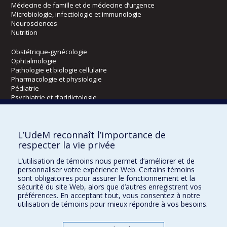
Médecine de famille et de médecine d’urgence
Microbiologie, infectiologie et immunologie
Neurosciences
Nutrition
Obstétrique-gynécologie
Ophtalmologie
Pathologie et biologie cellulaire
Pharmacologie et physiologie
Pédiatrie
Psychiatrie et d’addictologie
Radiologie, radio-oncologie et médecine nucléaire
L’UdeM reconnaît l’importance de
Écoles
respecter la vie privée
Kinésiologie et des sciences de l’activité physique
L’utilisation de témoins nous permet d’améliorer et de
Orthophonie et audiologie
personnaliser votre expérience Web. Certains témoins
Réadaptation
sont obligatoires pour assurer le fonctionnement et la
sécurité du site Web, alors que d’autres enregistrent vos
préférences. En acceptant tout, vous consentez à notre
Directions
utilisation de témoins pour mieux répondre à vos besoins.
DPC
CPASS