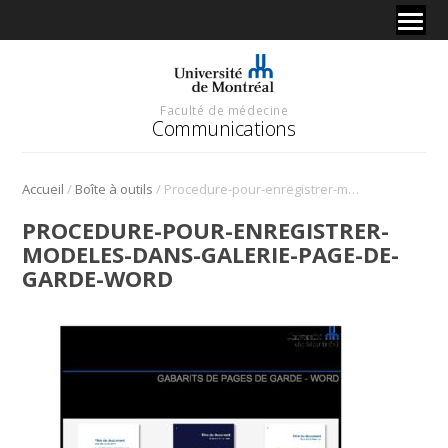
Faculté de médecine
Communications
/
/
Accueil
Boîte à outils
Procedure-pour-enregistrer-modeles-dans-galerie-page-de-garde-Word
PROCEDURE-POUR-ENREGISTRER-
MODELES-DANS-GALERIE-PAGE-DE-
GARDE-WORD