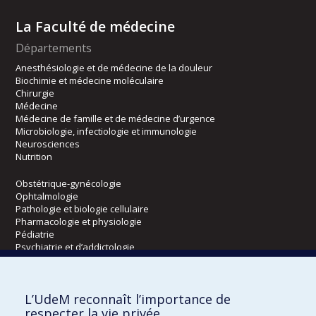
La Faculté de médecine
Départements
Anesthésiologie et de médecine de la douleur
Biochimie et médecine moléculaire
Chirurgie
Médecine
Médecine de famille et de médecine d’urgence
Microbiologie, infectiologie et immunologie
Neurosciences
Nutrition
Obstétrique-gynécologie
Ophtalmologie
Pathologie et biologie cellulaire
Pharmacologie et physiologie
Pédiatrie
Psychiatrie et d’addictologie
Radiologie, radio-oncologie et médecine nucléaire
L’UdeM reconnaît l’importance de
Écoles
respecter la vie privée