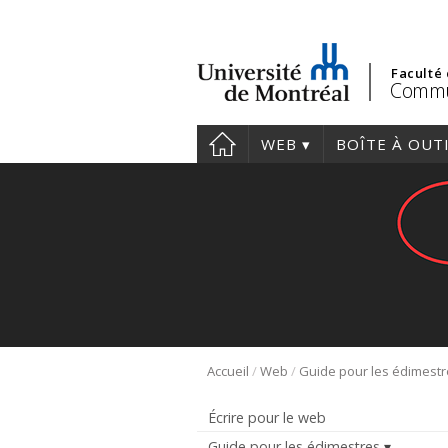
Faculté
Commu
WEB
BOÎTE À OUT
/
/
Accueil
Web
Guide pour les édimest
Écrire pour le web
Guide pour les édimestres