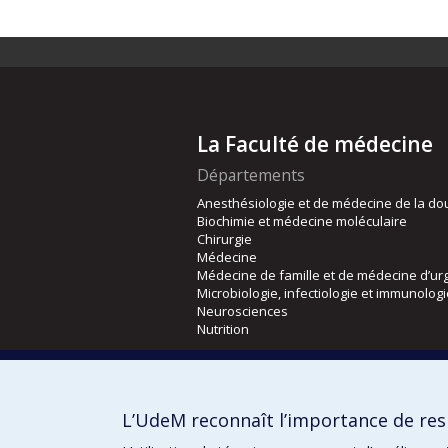
La Faculté de médecine
Départements
Anesthésiologie et de médecine de la do
Biochimie et médecine moléculaire
Chirurgie
Médecine
Médecine de famille et de médecine d’ur
Microbiologie, infectiologie et immunolog
Neurosciences
Nutrition
Écoles
Kinésiologie et des sciences de l’activité
L’UdeM reconnaît l’importance de resp
Orthophonie et audiologie
Réadaptation