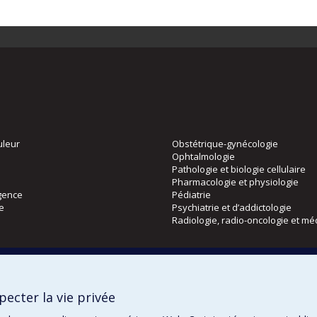
uleur
Obstétrique-gynécologie
Ophtalmologie
Pathologie et biologie cellulaire
Pharmacologie et physiologie
gence
Pédiatrie
ie
Psychiatrie et d’addictologie
Radiologie, radio-oncologie et mé
Directions
 physique
DPC
ecter la vie privée
CPASS
Éthique clinique