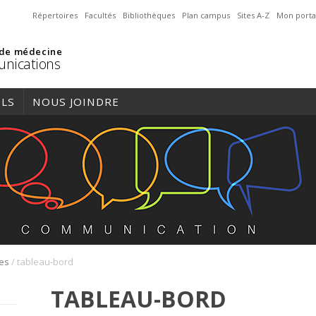
Répertoires
Facultés
Bibliothèques
Plan campus
Sites A-Z
Mon porta
 de médecine
nications
ILS
NOUS JOINDRE
/
res
tableau-bord
TABLEAU-BORD