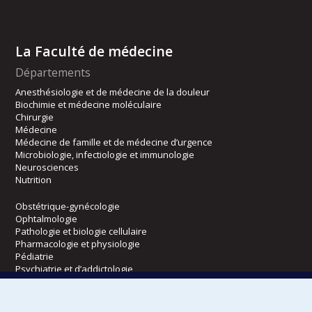
La Faculté de médecine
Départements
Anesthésiologie et de médecine de la douleur
Biochimie et médecine moléculaire
Chirurgie
Médecine
Médecine de famille et de médecine d’urgence
Microbiologie, infectiologie et immunologie
Neurosciences
Nutrition
Obstétrique-gynécologie
Ophtalmologie
Pathologie et biologie cellulaire
Pharmacologie et physiologie
Pédiatrie
Psychiatrie et d’addictologie
Radiologie, radio-oncologie et médecine nucléaire