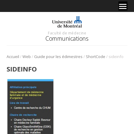
Faculté de médecine
Communications
/
/
/
/
Accueil
Web
Guide pour les édimestres
ShortCode
sideinfo
SIDEINFO