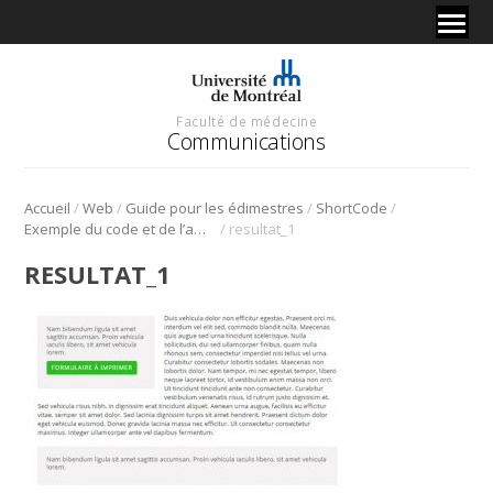
Faculté de médecine
Communications
/
/
/
/
Accueil
Web
Guide pour les édimestres
ShortCode
/
Exemple du code et de l’affichage
resultat_1
RESULTAT_1