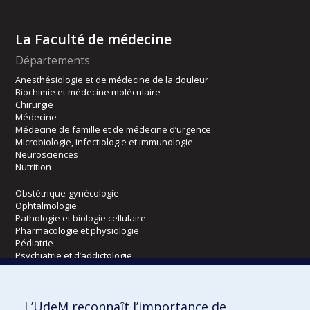
La Faculté de médecine
Départements
Anesthésiologie et de médecine de la douleur
Biochimie et médecine moléculaire
Chirurgie
Médecine
Médecine de famille et de médecine d’urgence
Microbiologie, infectiologie et immunologie
Neurosciences
Nutrition
Obstétrique-gynécologie
Ophtalmologie
Pathologie et biologie cellulaire
Pharmacologie et physiologie
Pédiatrie
Psychiatrie et d’addictologie
Radiologie, radio-oncologie et médecine nucléaire
L’UdeM reconnaît l’importance de