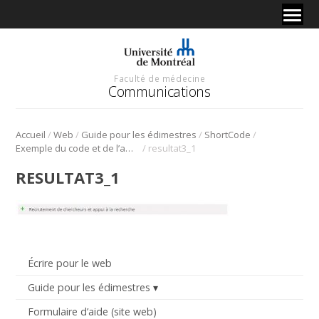
Faculté de médecine
Communications
/
/
/
/
Accueil
Web
Guide pour les édimestres
ShortCode
/
Exemple du code et de l’affichage
resultat3_1
RESULTAT3_1
Écrire pour le web
Guide pour les édimestres
Formulaire d’aide (site web)