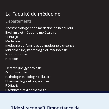
La Faculté de médecine
Départements
Anesthésiologie et de médecine de la douleur
Biochimie et médecine moléculaire
Chirurgie
Médecine
Médecine de famille et de médecine d’urgence
Microbiologie, infectiologie et immunologie
Neurosciences
Nutrition
Obstétrique-gynécologie
Ophtalmologie
Pathologie et biologie cellulaire
Pharmacologie et physiologie
Pédiatrie
Psychiatrie et d’addictologie
Radiologie, radio-oncologie et médecine nucléaire
L’UdeM reconnaît l’importance de