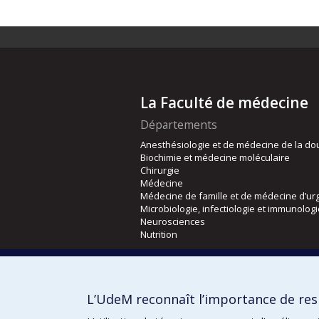
La Faculté de médecine
Départements
Anesthésiologie et de médecine de la do
Biochimie et médecine moléculaire
Chirurgie
Médecine
Médecine de famille et de médecine d’ur
Microbiologie, infectiologie et immunolog
Neurosciences
Nutrition
Écoles
Kinésiologie et des sciences de l’activité
L’UdeM reconnaît l’importance de resp
Orthophonie et audiologie
Réadaptation