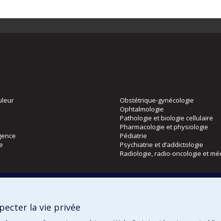
uleur
Obstétrique-gynécologie
Ophtalmologie
Pathologie et biologie cellulaire
Pharmacologie et physiologie
gence
Pédiatrie
ie
Psychiatrie et d’addictologie
Radiologie, radio-oncologie et mé
Directions
 physique
DPC
ecter la vie privée
CPASS
Éthique clinique