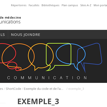
Répertoires
Facultés
Bibliothèques
Plan campus
Sites A-Z
Mon porta
 de médecine
nications
ILS
NOUS JOINDRE
/
/
/
res
ShortCode
Exemple du code et de l’affichage
exemple_3
EXEMPLE_3