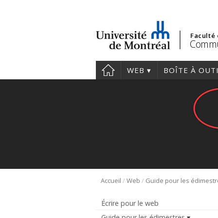
Faculté
Commu
WEB
BOÎTE À OUT
/
/
Accueil
Web
Guide pour les édimest
Écrire pour le web
Guide pour les édimestres