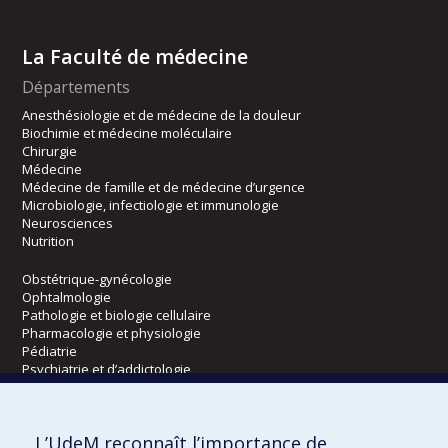
La Faculté de médecine
Départements
Anesthésiologie et de médecine de la douleur
Biochimie et médecine moléculaire
Chirurgie
Médecine
Médecine de famille et de médecine d’urgence
Microbiologie, infectiologie et immunologie
Neurosciences
Nutrition
Obstétrique-gynécologie
Ophtalmologie
Pathologie et biologie cellulaire
Pharmacologie et physiologie
Pédiatrie
Psychiatrie et d’addictologie
Radiologie, radio-oncologie et médecine nucléaire
L’UdeM reconnaît l’importance de