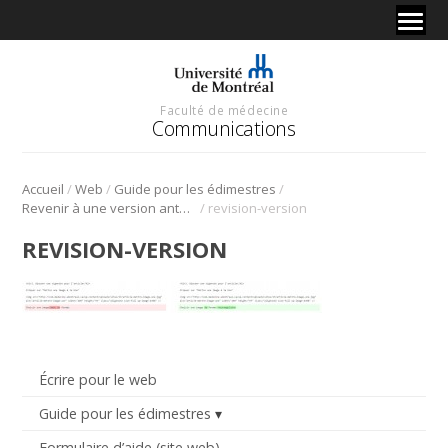
Faculté de médecine
Communications
/
/
/
Accueil
Web
Guide pour les édimestres
/
Revenir à une version antérieure
revision-version
REVISION-VERSION
Écrire pour le web
Guide pour les édimestres
Formulaire d’aide (site web)