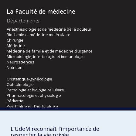
La Faculté de médecine
Départements
Anesthésiologie et de médecine de la douleur
Biochimie et médecine moléculaire
Chirurgie
Médecine
Médecine de famille et de médecine d’urgence
Microbiologie, infectiologie et immunologie
Neurosciences
Nutrition
Obstétrique-gynécologie
Ophtalmologie
Pathologie et biologie cellulaire
Pharmacologie et physiologie
Pédiatrie
Psychiatrie et d’addictologie
Radiologie, radio-oncologie et médecine nucléaire
L’UdeM reconnaît l’importance de
Écoles
respecter la vie privée