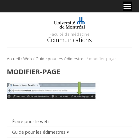
Faculté de médecine
Communications
/
/
/
Accueil
Web
Guide pour les édimestres
modifier-page
MODIFIER-PAGE
Écrire pour le web
Guide pour les édimestres