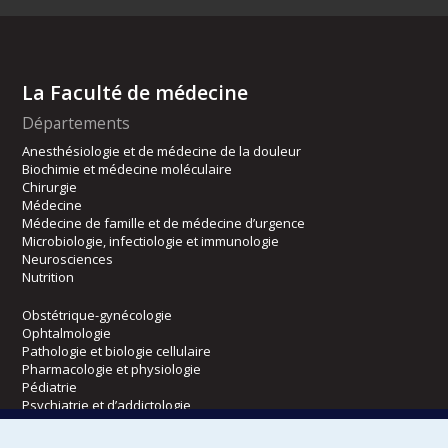
La Faculté de médecine
Départements
Anesthésiologie et de médecine de la douleur
Biochimie et médecine moléculaire
Chirurgie
Médecine
Médecine de famille et de médecine d’urgence
Microbiologie, infectiologie et immunologie
Neurosciences
Nutrition
Obstétrique-gynécologie
Ophtalmologie
Pathologie et biologie cellulaire
Pharmacologie et physiologie
Pédiatrie
Psychiatrie et d’addictologie
Radiologie, radio-oncologie et médecine nucléaire