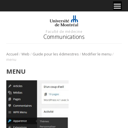
Faculté de médecine
Communications
/
/
/
/
Accueil
Web
Guide pour les édimestres
Modifier le menu
menu
MENU