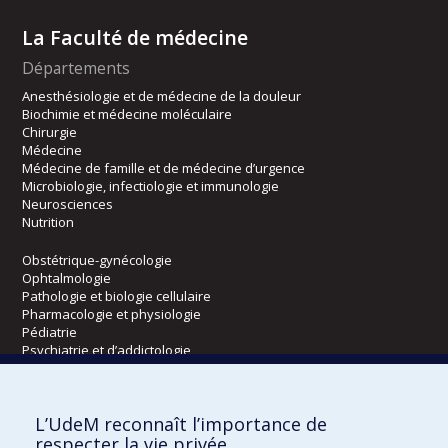
La Faculté de médecine
Départements
Anesthésiologie et de médecine de la douleur
Biochimie et médecine moléculaire
Chirurgie
Médecine
Médecine de famille et de médecine d’urgence
Microbiologie, infectiologie et immunologie
Neurosciences
Nutrition
Obstétrique-gynécologie
Ophtalmologie
Pathologie et biologie cellulaire
Pharmacologie et physiologie
Pédiatrie
Psychiatrie et d’addictologie
Radiologie, radio-oncologie et médecine nucléaire
L’UdeM reconnaît l’importance de
Écoles
respecter la vie privée