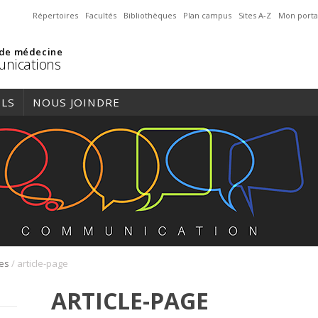
Répertoires
Facultés
Bibliothèques
Plan campus
Sites A-Z
Mon porta
 de médecine
nications
ILS
NOUS JOINDRE
/
res
article-page
ARTICLE-PAGE