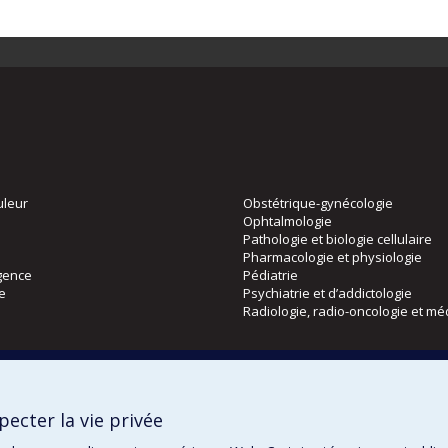
uleur
Obstétrique-gynécologie
Ophtalmologie
Pathologie et biologie cellulaire
Pharmacologie et physiologie
gence
Pédiatrie
ie
Psychiatrie et d’addictologie
Radiologie, radio-oncologie et mé
Directions
 physique
DPC
ecter la vie privée
CPASS
Éthique clinique