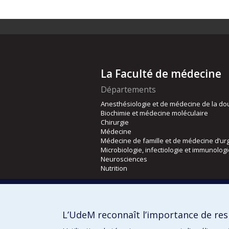
La Faculté de médecine
Départements
Anesthésiologie et de médecine de la do
Biochimie et médecine moléculaire
Chirurgie
Médecine
Médecine de famille et de médecine d’ur
Microbiologie, infectiologie et immunolog
Neurosciences
Nutrition
Écoles
Kinésiologie et des sciences de l’activité
L’UdeM reconnaît l’importance de resp
Orthophonie et audiologie
Réadaptation