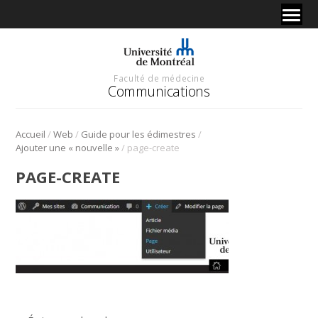
Faculté de médecine
Communications
/
/
/
Accueil
Web
Guide pour les édimestres
/
Ajouter une « nouvelle »
page-create
PAGE-CREATE