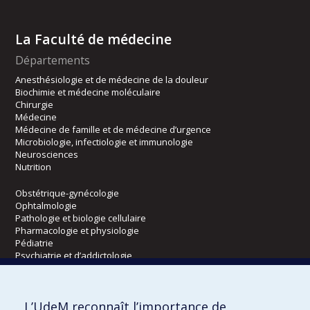
La Faculté de médecine
Départements
Anesthésiologie et de médecine de la douleur
Biochimie et médecine moléculaire
Chirurgie
Médecine
Médecine de famille et de médecine d’urgence
Microbiologie, infectiologie et immunologie
Neurosciences
Nutrition
Obstétrique-gynécologie
Ophtalmologie
Pathologie et biologie cellulaire
Pharmacologie et physiologie
Pédiatrie
Psychiatrie et d’addictologie
Radiologie, radio-oncologie et médecine nucléaire
L’UdeM reconnaît l’importance de