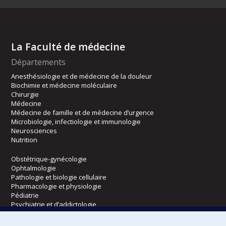
La Faculté de médecine
Départements
Anesthésiologie et de médecine de la douleur
Biochimie et médecine moléculaire
Chirurgie
Médecine
Médecine de famille et de médecine d’urgence
Microbiologie, infectiologie et immunologie
Neurosciences
Nutrition
Obstétrique-gynécologie
Ophtalmologie
Pathologie et biologie cellulaire
Pharmacologie et physiologie
Pédiatrie
Psychiatrie et d’addictologie
Radiologie, radio-oncologie et médecine nucléaire