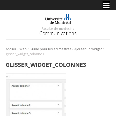
Faculté de médecine
Communications
/
/
/
/
Accueil
Web
Guide pour les édimestres
Ajouter un widget
glisser_widget_colonne3
GLISSER_WIDGET_COLONNE3