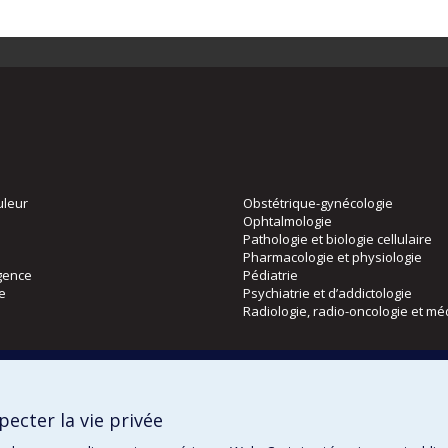
uleur
Obstétrique-gynécologie
Ophtalmologie
Pathologie et biologie cellulaire
Pharmacologie et physiologie
gence
Pédiatrie
ie
Psychiatrie et d’addictologie
Radiologie, radio-oncologie et mé
Directions
 physique
DPC
ecter la vie privée
CPASS
Éthique clinique