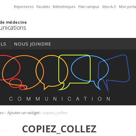
Répertoires
Facultés
Bibliothèques
Plan campus
Sites A-Z
Mon porta
 de médecine
nications
ILS
NOUS JOINDRE
/
/
res
Ajouter un widget
copiez_collez
COPIEZ_COLLEZ