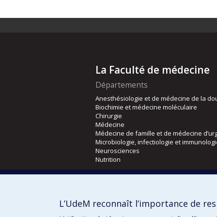
La Faculté de médecine
Départements
Anesthésiologie et de médecine de la do
Biochimie et médecine moléculaire
Chirurgie
Médecine
Médecine de famille et de médecine d’ur
Microbiologie, infectiologie et immunolog
Neurosciences
Nutrition
Écoles
Kinésiologie et des sciences de l’activité
L’UdeM reconnaît l’importance de resp
Orthophonie et audiologie
Réadaptation