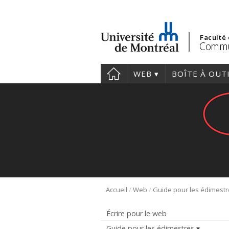
Faculté
Commu
WEB
BOÎTE À OUT
/
/
Accueil
Web
Guide pour les édimest
Écrire pour le web
Guide pour les édimestres