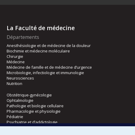
La Faculté de médecine
Départements
Anesthésiologie et de médecine de la douleur
Biochimie et médecine moléculaire
Chirurgie
Médecine
Médecine de famille et de médecine d’urgence
Microbiologie, infectiologie et immunologie
Neurosciences
Nutrition
Obstétrique-gynécologie
Ophtalmologie
Pathologie et biologie cellulaire
Pharmacologie et physiologie
Pédiatrie
Psychiatrie et d’addictologie
Radiologie, radio-oncologie et médecine nucléaire