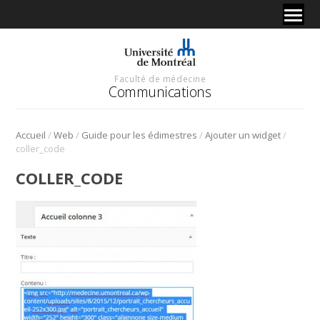
Faculté de médecine
Communications
/
/
/
/
Accueil
Web
Guide pour les édimestres
Ajouter un widget
coller_code
COLLER_CODE