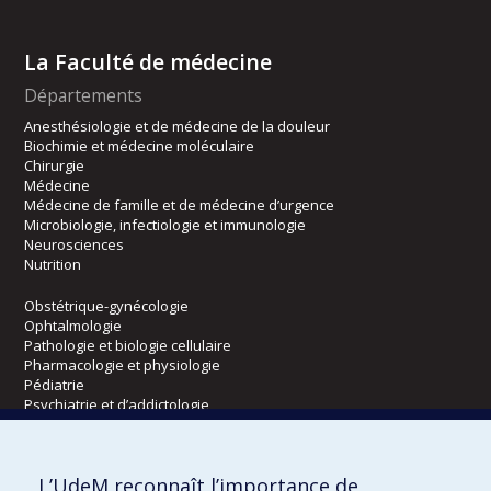
La Faculté de médecine
Départements
Anesthésiologie et de médecine de la douleur
Biochimie et médecine moléculaire
Chirurgie
Médecine
Médecine de famille et de médecine d’urgence
Microbiologie, infectiologie et immunologie
Neurosciences
Nutrition
Obstétrique-gynécologie
Ophtalmologie
Pathologie et biologie cellulaire
Pharmacologie et physiologie
Pédiatrie
Psychiatrie et d’addictologie
Radiologie, radio-oncologie et médecine nucléaire
L’UdeM reconnaît l’importance de