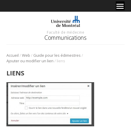
Faculté de médecine
Communications
/
/
/
Accueil
Web
Guide pour les édimestres
/
Ajouter ou modifier un lien
liens
LIENS